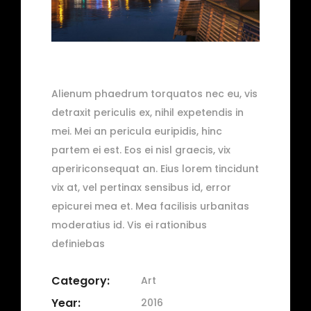
Alienum phaedrum torquatos nec eu, vis
detraxit periculis ex, nihil expetendis in
mei. Mei an pericula euripidis, hinc
partem ei est. Eos ei nisl graecis, vix
apeririconsequat an. Eius lorem tincidunt
vix at, vel pertinax sensibus id, error
epicurei mea et. Mea facilisis urbanitas
moderatius id. Vis ei rationibus
definiebas
Category:
Art
Year:
2016