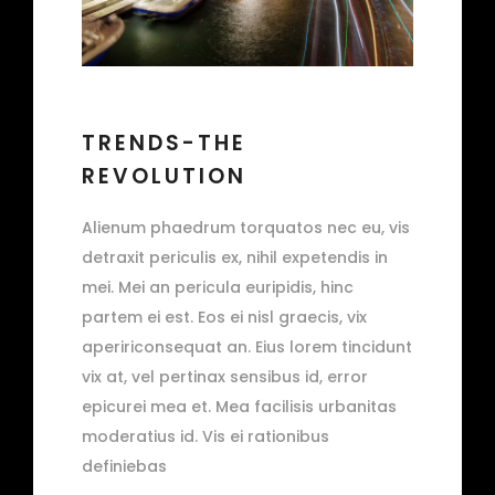
TRENDS-THE
REVOLUTION
Alienum phaedrum torquatos nec eu, vis
detraxit periculis ex, nihil expetendis in
mei. Mei an pericula euripidis, hinc
partem ei est. Eos ei nisl graecis, vix
apeririconsequat an. Eius lorem tincidunt
vix at, vel pertinax sensibus id, error
epicurei mea et. Mea facilisis urbanitas
moderatius id. Vis ei rationibus
definiebas