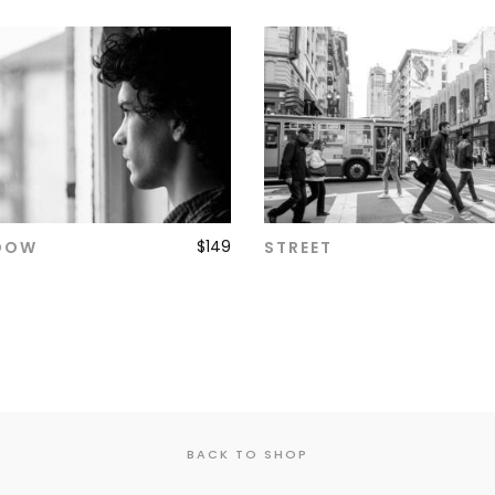
$
149
DOW
STREET
ADD TO CART
ADD TO CART
BACK TO SHOP