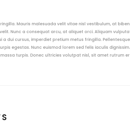
 fringilla. Mauris malesuada velit vitae nisl vestibulum, at bibe
s velit. Nunc a consequat arcu, at aliquet orci. Aliquam vulputat
i a dui cursus, imperdiet pretium metus fringilla. Pellentesqu
rpis egestas. Nunc euismod lorem sed felis iaculis dignissim
massa turpis. Donec ultricies volutpat nisl, sit amet rutrum e
TS