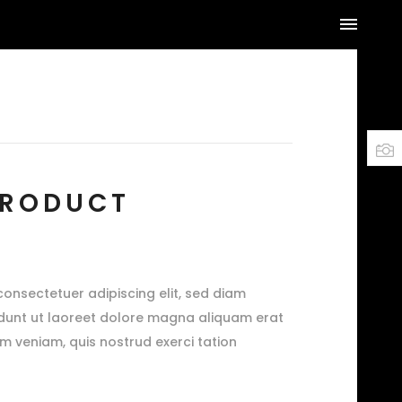
PRODUCT
consectetuer adipiscing elit, sed diam
dunt ut laoreet dolore magna aliquam erat
im veniam, quis nostrud exerci tation