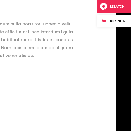
RELATED
BUY NOW
ndum nulla porttitor. Donec a velit
e efficitur est, sed interdum ligula
e habitant morbi tristique senectus
. Nam lacinia nec diam ac aliquam.
rat venenatis ac.