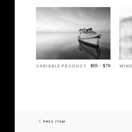
$
65
–
$
79
VARIABLE PRODUCT
WIN
ADD TO CART
PREV ITEM