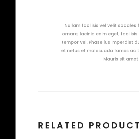
Nullam facilisis vel velit sodales
ornare, lacinia enim eget, facilisi
tempor vel. Phasellus imperdiet du
et netus et malesuada fames ac tu
Mauris sit amet 
RELATED PRODUC