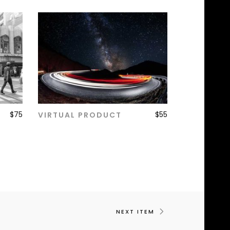
$
75
$
55
VIRTUAL PRODUCT
ADD TO CART
NEXT ITEM