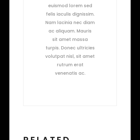
euismod lorem sed
felis iaculis dignissim.
Nam lacinia nec diam
ac aliquam. Mauris
sit amet massa
turpis. Donec ultricies
volutpat nisl, sit amet
rutrum erat
venenatis ac.