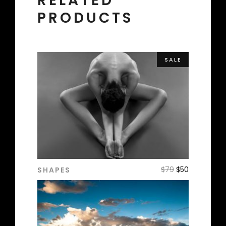
RELATED
PRODUCTS
SALE
$
79
$
50
SHAPES
ADD TO CART