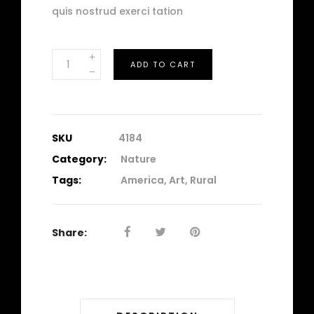
quis nostrud exerci tation
Light
ADD TO CART
quantity
SKU
4184
Category:
Nature
Tags:
America
,
Art
,
Rural
Share: