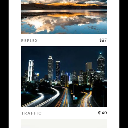
$
87
REFLEX
ADD TO CART
$
140
TRAFFIC
ADD TO CART