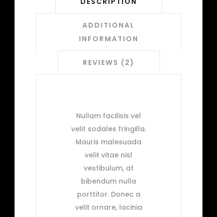
DESCRIPTION
ADDITIONAL
INFORMATION
REVIEWS (2)
Nullam facilisis vel
velit sodales fringilla.
Mauris malesuada
velit vitae nisl
vestibulum, at
bibendum nulla
porttitor. Donec a
velit ornare, lacinia