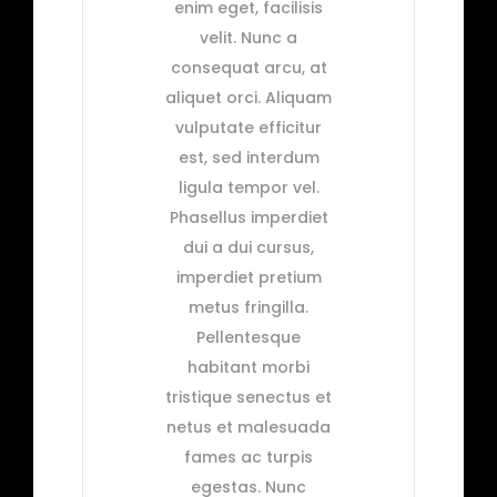
enim eget, facilisis
velit. Nunc a
consequat arcu, at
aliquet orci. Aliquam
vulputate efficitur
est, sed interdum
ligula tempor vel.
Phasellus imperdiet
dui a dui cursus,
imperdiet pretium
metus fringilla.
Pellentesque
habitant morbi
tristique senectus et
netus et malesuada
fames ac turpis
egestas. Nunc