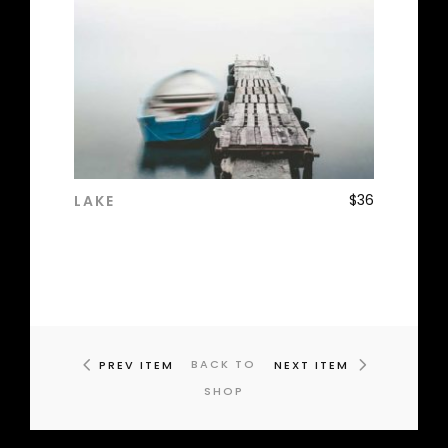
$
36
LAKE
ADD TO CART
BACK TO
PREV ITEM
NEXT ITEM
SHOP