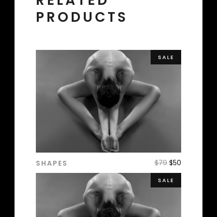
RELATED
PRODUCTS
SALE
$
79
$
50
SHAPES
ADD TO CART
SALE