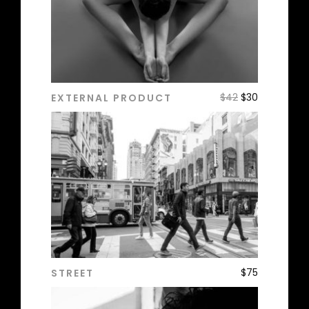
$
42
$
30
EXTERNAL PRODUCT
ADD TO CART
$
75
STREET
ADD TO CART