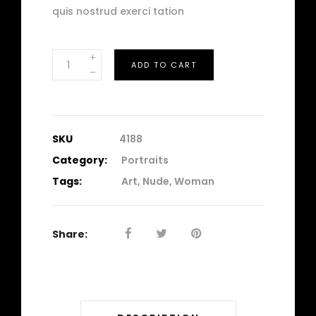
quis nostrud exerci tation
Shadow
ADD TO CART
quantity
SKU
4188
Category:
Portraits
Tags:
Art
,
Nude
,
Woman
Share: