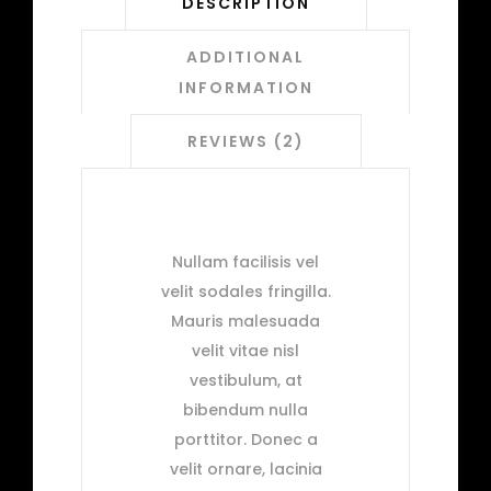
DESCRIPTION
ADDITIONAL
INFORMATION
REVIEWS (2)
Nullam facilisis vel
velit sodales fringilla.
Mauris malesuada
velit vitae nisl
vestibulum, at
bibendum nulla
porttitor. Donec a
velit ornare, lacinia