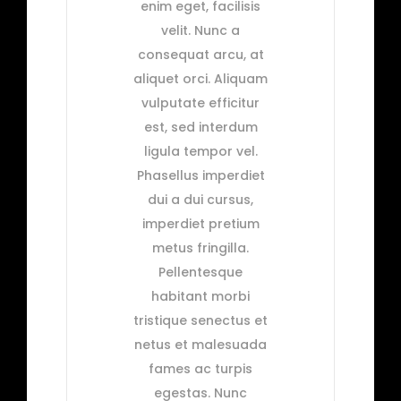
enim eget, facilisis
velit. Nunc a
consequat arcu, at
aliquet orci. Aliquam
vulputate efficitur
est, sed interdum
ligula tempor vel.
Phasellus imperdiet
dui a dui cursus,
imperdiet pretium
metus fringilla.
Pellentesque
habitant morbi
tristique senectus et
netus et malesuada
fames ac turpis
egestas. Nunc