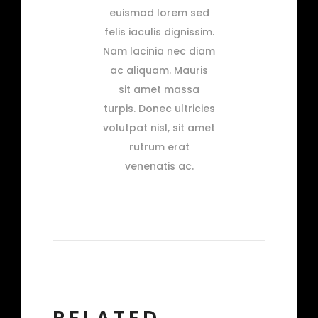
euismod lorem sed
felis iaculis dignissim.
Nam lacinia nec diam
ac aliquam. Mauris
sit amet massa
turpis. Donec ultricies
volutpat nisl, sit amet
rutrum erat
venenatis ac.