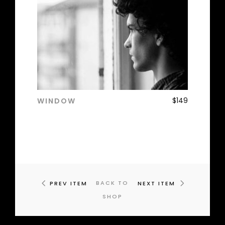
$
149
WINDOW
ADD TO CART
BACK TO
PREV ITEM
NEXT ITEM
SHOP